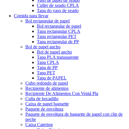
Vaso de papel de xeado
Culler de xeado CPLA
Tapa do vaso de xeado
Comida para llevar
Bol rectangular de papel
Bol rectangular de papel
Tapa rectangular CPLA
Tapa rectangular PET
Tapa rectangular de PP
Bol de papel ancho
Bol de papel ancho
Tapa PLA transparente
Tapa CPLA
Tapa de PP
Tapa PET
Tapa de PAPEL
Cubo redondo de papel
Recipiente de alimentos
Recipiente De Alimentos Con Ventá Pla
Cuña de bocadillo
Caixa de papel baguette
Paquete de envoltura
Paquete de envoltura de baguette de papel con clip de
peche
Caixa Catering