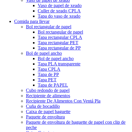
Vaso de papel de xeado
Vaso de papel de xeado
Culler de xeado CPLA
Tapa do vaso de xeado
Comida para llevar
Bol rectangular de papel
Bol rectangular de papel
Tapa rectangular CPLA
Tapa rectangular PET
Tapa rectangular de PP
Bol de papel ancho
Bol de papel ancho
Tapa PLA transparente
Tapa CPLA
Tapa de PP
Tapa PET
Tapa de PAPEL
Cubo redondo de papel
Recipiente de alimentos
Recipiente De Alimentos Con Ventá Pla
Cuña de bocadillo
Caixa de papel baguette
Paquete de envoltura
Paquete de envoltura de baguette de papel con clip de
peche