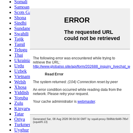
Somali
Samoan
Scots Gaelic
Shona
Sindhi
Sundanese
Swahili
Tajik
Tamil
Telugu
Thai
Ukrainian
Urdu
Uzbek
Vietnamese
Welsh
Xhosa
Yiddish
Yoruba
Zulu
Kinyarwanda
Tatar
Oriya
Turkmen
Uyghur