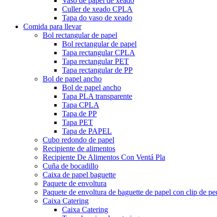
Vaso de papel de xeado
Culler de xeado CPLA
Tapa do vaso de xeado
Comida para llevar
Bol rectangular de papel
Bol rectangular de papel
Tapa rectangular CPLA
Tapa rectangular PET
Tapa rectangular de PP
Bol de papel ancho
Bol de papel ancho
Tapa PLA transparente
Tapa CPLA
Tapa de PP
Tapa PET
Tapa de PAPEL
Cubo redondo de papel
Recipiente de alimentos
Recipiente De Alimentos Con Ventá Pla
Cuña de bocadillo
Caixa de papel baguette
Paquete de envoltura
Paquete de envoltura de baguette de papel con clip de pe
Caixa Catering
Caixa Catering