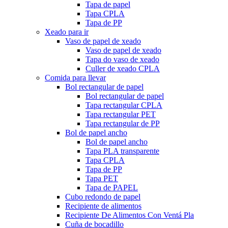
Tapa de papel
Tapa CPLA
Tapa de PP
Xeado para ir
Vaso de papel de xeado
Vaso de papel de xeado
Tapa do vaso de xeado
Culler de xeado CPLA
Comida para llevar
Bol rectangular de papel
Bol rectangular de papel
Tapa rectangular CPLA
Tapa rectangular PET
Tapa rectangular de PP
Bol de papel ancho
Bol de papel ancho
Tapa PLA transparente
Tapa CPLA
Tapa de PP
Tapa PET
Tapa de PAPEL
Cubo redondo de papel
Recipiente de alimentos
Recipiente De Alimentos Con Ventá Pla
Cuña de bocadillo