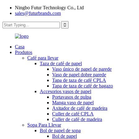
Ningbo Futur Technology Co., Ltd
sales@futurbrands.com
Casa
Produtos
Café para llevar
Taza de café de papel
Vaso único de papel de parede
Vaso de papel dobre parede
Tapa de taza de café CPLA
Tapa de taza de café de bagazo
Accesorios vasos de papel
Portavasos de pulpa
Manga vaso de papel
Axitador de café de madeira
Culler de café CPLA
Culler de café de madeira
Sopa Para Llevar
Bol de papel de sopa
Bol de papel