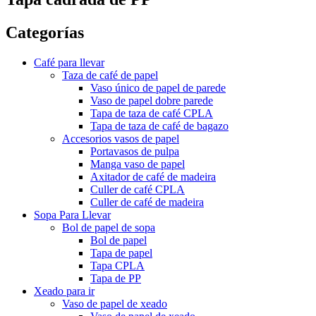
Categorías
Café para llevar
Taza de café de papel
Vaso único de papel de parede
Vaso de papel dobre parede
Tapa de taza de café CPLA
Tapa de taza de café de bagazo
Accesorios vasos de papel
Portavasos de pulpa
Manga vaso de papel
Axitador de café de madeira
Culler de café CPLA
Culler de café de madeira
Sopa Para Llevar
Bol de papel de sopa
Bol de papel
Tapa de papel
Tapa CPLA
Tapa de PP
Xeado para ir
Vaso de papel de xeado