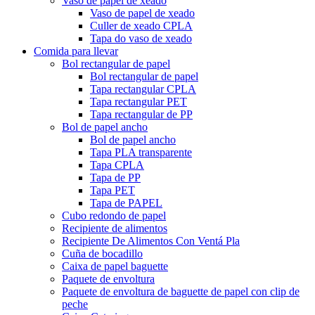
Vaso de papel de xeado
Vaso de papel de xeado
Culler de xeado CPLA
Tapa do vaso de xeado
Comida para llevar
Bol rectangular de papel
Bol rectangular de papel
Tapa rectangular CPLA
Tapa rectangular PET
Tapa rectangular de PP
Bol de papel ancho
Bol de papel ancho
Tapa PLA transparente
Tapa CPLA
Tapa de PP
Tapa PET
Tapa de PAPEL
Cubo redondo de papel
Recipiente de alimentos
Recipiente De Alimentos Con Ventá Pla
Cuña de bocadillo
Caixa de papel baguette
Paquete de envoltura
Paquete de envoltura de baguette de papel con clip de
peche