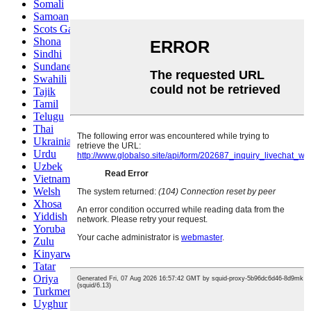
Somali
Samoan
Scots Gaelic
Shona
Sindhi
Sundanese
Swahili
Tajik
Tamil
Telugu
Thai
Ukrainian
Urdu
Uzbek
Vietnamese
Welsh
Xhosa
Yiddish
Yoruba
Zulu
Kinyarwanda
Tatar
Oriya
Turkmen
Uyghur