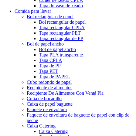
Culler de xeado CPLA
Tapa do vaso de xeado
Comida para llevar
Bol rectangular de papel
Bol rectangular de papel
Tapa rectangular CPLA
Tapa rectangular PET
Tapa rectangular de PP
Bol de papel ancho
Bol de papel ancho
Tapa PLA transparente
Tapa CPLA
Tapa de PP
Tapa PET
Tapa de PAPEL
Cubo redondo de papel
Recipiente de alimentos
Recipiente De Alimentos Con Ventá Pla
Cuña de bocadillo
Caixa de papel baguette
Paquete de envoltura
Paquete de envoltura de baguette de papel con clip de
peche
Caixa Catering
Caixa Catering