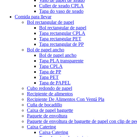
Vaso de papel de xeado
Culler de xeado CPLA
Tapa do vaso de xeado
Comida para llevar
Bol rectangular de papel
Bol rectangular de papel
Tapa rectangular CPLA
Tapa rectangular PET
Tapa rectangular de PP
Bol de papel ancho
Bol de papel ancho
Tapa PLA transparente
Tapa CPLA
Tapa de PP
Tapa PET
Tapa de PAPEL
Cubo redondo de papel
Recipiente de alimentos
Recipiente De Alimentos Con Ventá Pla
Cuña de bocadillo
Caixa de papel baguette
Paquete de envoltura
Paquete de envoltura de baguette de papel con clip de pe
Caixa Catering
Caixa Catering