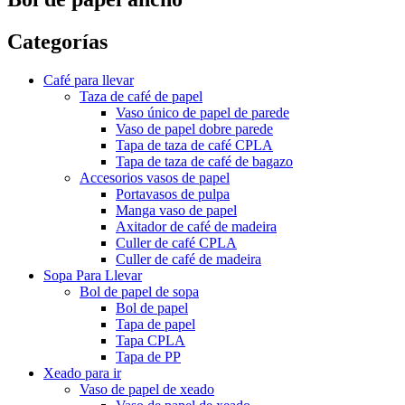
Categorías
Café para llevar
Taza de café de papel
Vaso único de papel de parede
Vaso de papel dobre parede
Tapa de taza de café CPLA
Tapa de taza de café de bagazo
Accesorios vasos de papel
Portavasos de pulpa
Manga vaso de papel
Axitador de café de madeira
Culler de café CPLA
Culler de café de madeira
Sopa Para Llevar
Bol de papel de sopa
Bol de papel
Tapa de papel
Tapa CPLA
Tapa de PP
Xeado para ir
Vaso de papel de xeado