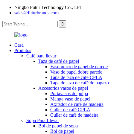
Ningbo Futur Technology Co., Ltd
sales@futurbrands.com
Casa
Produtos
Café para llevar
Taza de café de papel
Vaso único de papel de parede
Vaso de papel dobre parede
Tapa de taza de café CPLA
Tapa de taza de café de bagazo
Accesorios vasos de papel
Portavasos de pulpa
Manga vaso de papel
Axitador de café de madeira
Culler de café CPLA
Culler de café de madeira
Sopa Para Llevar
Bol de papel de sopa
Bol de papel