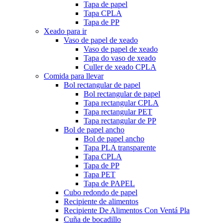
Tapa de papel
Tapa CPLA
Tapa de PP
Xeado para ir
Vaso de papel de xeado
Vaso de papel de xeado
Tapa do vaso de xeado
Culler de xeado CPLA
Comida para llevar
Bol rectangular de papel
Bol rectangular de papel
Tapa rectangular CPLA
Tapa rectangular PET
Tapa rectangular de PP
Bol de papel ancho
Bol de papel ancho
Tapa PLA transparente
Tapa CPLA
Tapa de PP
Tapa PET
Tapa de PAPEL
Cubo redondo de papel
Recipiente de alimentos
Recipiente De Alimentos Con Ventá Pla
Cuña de bocadillo